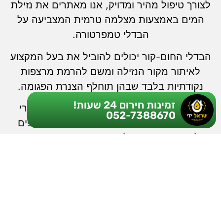
לצורך טיפול מהיר ומדויק, אנו מאתרים את נזילת
המים באמצעות מצלמה טרמית המצביעה על
הבדלי טמפרטורה.
הבדלי החום-קור יכולים להוביל את בעל המקצוע
לאיתור מקור הנזילה ומשם להרמת מרצפות
נקודתיות בלבד שבהן תוחלף הצנרת הפגומה.
זמינות חירום 24 שעות!
לצד מכשיר זה המספק תוצאות מדויקות, הרי
052-7388670
שלעתים אנו עושים שימוש במכשירים נוספים
לרבות מכשיר בעל חיישנים רגישים במיוחד.
הצנרת מרוקנת ממים ולאחריה מוזרם גז שאיננו
רעיל או דליק. החיישנים מצביעים על אזור הדליפה
ומכווינים אותנו.
לצד כל אלו, הצוות המקצועי והמנוסה של חברת
ישראל ידין מחזיק בידע רב וציוד ועזרים נוספים