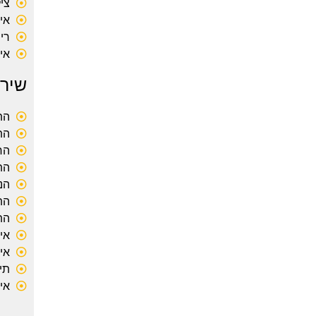
ציל
אית
רי
אי
שירו
הת
הת
הח
הת
הנח
הת
הת
אית
אי
תי
אית