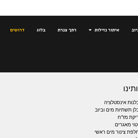
יוב
איתור נזילות
רתך צנרת
בלוג
דרושים
תינו
לנות אינסטלציה
לן תשתיות מים וביוב
יקת מז"ח
טוי מאגרים
לפת צינור מים ראשי