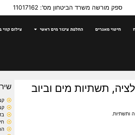
ספק מורשה משרד הביטחון מס': 11017162
חיטוי מאגרים
החלפת צינור מים ראשי
צילום קווי ב
ציה, תשתיות מים וביוב
שירו
קב
קב
ה ותשתיות.
בד
חי
הח