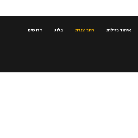
איתור נזילות
רתך צנרת
בלוג
דרושים