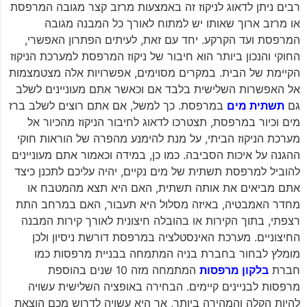
רבים ניתן לדאוג לניקוז זה באמצעות מרזב קצר מגובה המרפסת
או מרזב ארוך שאותו יש למתוח לאורך כל המבנה מגובה
המרפסת ועד הקרקע. יחד עם זאת, לעיתים הפתרון האפשרי,
החוקי והנכון ביותר הוא חיבור של ניקוז המרפסת למערכת הניקוז
הקיימת של הבית. במקרים מסוימים, אפשרויות אלה מצטמצמות
אל האפשרות השלישית בלבד אם וכאשר אתם מעוניינים לשלב
גם
תשתית מים
במרפסת. כך למשל, אם אתם רוצים לשלב ברז
מים וכיור במרפסת, תצטרכו לדאוג לחיבור הניקוז מהכיור אל
מערכת הניקוז הביתי, על מנת להימנע מהפרה של הוראות חוקי
ההגנה על איכות הסביבה. כמו כן, במידה וכאמור אתם מעוניינים
להוביל למרפסת תשתית של מים נקיים, יהיה עליכם לתכנן כיצד
אתם מביאים את אותה תשתית, האם היא תצא מהמטבח או
מחדר האמבטיה, באיזה מסלול היא תעבור, האם במרחב התת
רצפתי, בתוך הקירות או בהובלה חיצונית לאורך קירות המבנה
החיצוניים. מערכת האינסטלציה במרפסת דורשת ניסיון ולכן
מומלץ לבחור בחברת בניה המתמחה בבניית מרפסות כמו
חברת
בלקון מרפסות
המתמחה מזה 10 שנים בהוספת
מרפסות לבניינים קיימים. הבחירה באופציה השלישית עשויה
להיות הקלה והמהירה ביותר, אך היא עשויה לדרוש מכם הוצאת