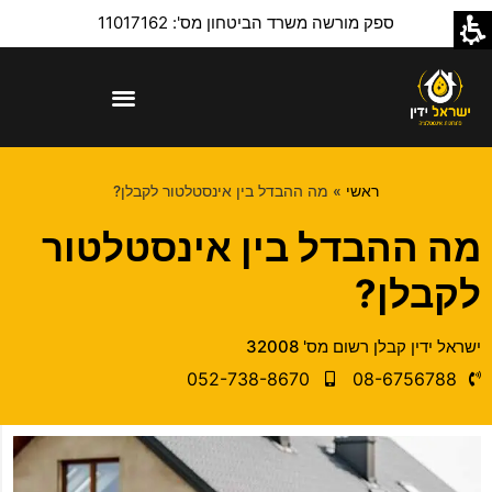
ספק מורשה משרד הביטחון מס': 11017162
ראשי
»
מה ההבדל בין אינסטלטור לקבלן?
מה ההבדל בין אינסטלטור
לקבלן?
ישראל ידין קבלן רשום מס' 32008​
052-738-8670​
08-6756788​