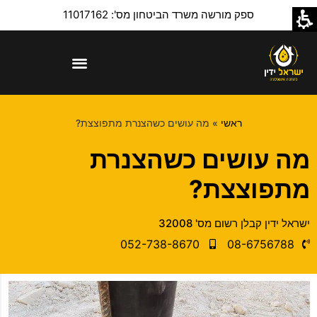
ספק מורשה משרד הביטחון מס': 11017162
ראשי
»
מה עושים כשהצנרת מתפוצצת?
מה עושים כשהצנרת
מתפוצצת?
ישראל ידין קבלן רשום מס' 32008​
052-738-8670​
08-6756788​