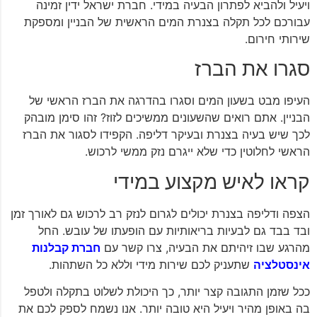
ויעיל ולהביא לפתרון הבעיה במידי. חברת ישראל ידין זמינה
עבורכם לכל תקלה בצנרת המים הראשית של הבניין ומספקת
שירותי חירום.
סגרו את הברז
העיפו מבט בשעון המים וסגרו בהדרגה את הברז הראשי של
הבניין. אתם רואים שהשעונים ממשיכים לזוז? זהו סימן מובהק
לכך שיש בעיה בצנרת ובעיקר דליפה. הקפידו לסגור את הברז
הראשי לחלוטין כדי שלא ייגרם נזק ממשי לרכוש.
קראו לאיש מקצוע במידי
הצפה ודליפה בצנרת יכולים לגרום לנזק רב לרכוש גם לאורך זמן
ובד בבד גם לבעיות בריאותיות עם הופעתו של עובש. החל
מהרגע שבו זיהיתם את הבעיה, צרו קשר עם
חברת קבלנות
אינסטלציה
שתעניק לכם שירות מידי וללא כל השתהות.
ככל שזמן התגובה קצר יותר, כך היכולת לשלוט בתקלה ולטפל
בה באופן מהיר ויעיל היא טובה יותר. אנו נשמח לספק לכם את