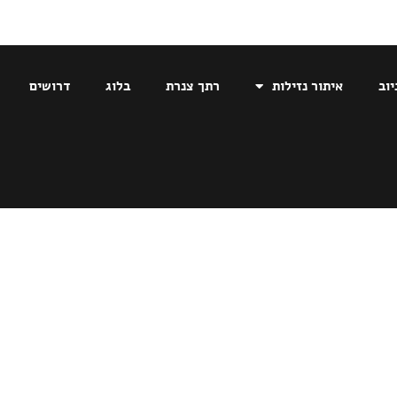
יוב
איתור נזילות
רתך צנרת
בלוג
דרושים